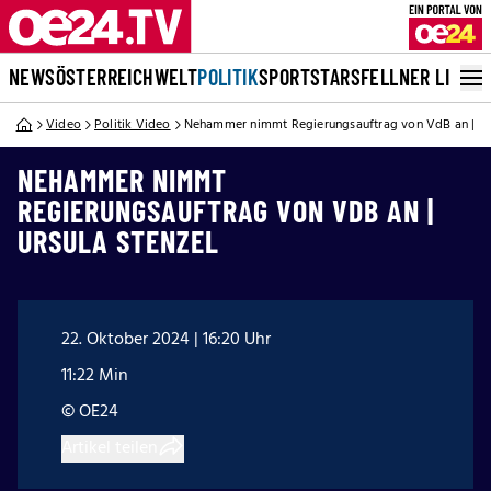
NEWS
ÖSTERREICH
WELT
POLITIK
SPORT
STARS
FELLNER LIVE
Video
Politik Video
Nehammer nimmt Regierungsauftrag von VdB an | Urs
NEHAMMER NIMMT
REGIERUNGSAUFTRAG VON VDB AN |
URSULA STENZEL
22. Oktober 2024 | 16:20 Uhr
11:22 Min
© OE24
Artikel teilen