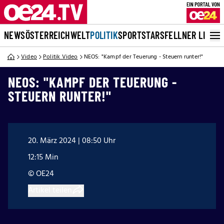
NEWS
ÖSTERREICH
WELT
POLITIK
SPORT
STARS
FELLNER LIVE
Video
Politik Video
NEOS: "Kampf der Teuerung - Steuern runter!"
NEOS: "KAMPF DER TEUERUNG -
STEUERN RUNTER!"
20. März 2024 | 08:50 Uhr
12:15 Min
© OE24
Artikel teilen