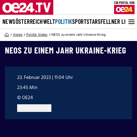
NEWS
ÖSTERREICH
WELT
POLITIK
SPORT
STARS
FELLNER LIVE
Video
Politik Video
NEOS zu einem Jahr Ukraine-Krieg
NEOS ZU EINEM JAHR UKRAINE-KRIEG
23. Februar 2023 | 11:04 Uhr
23:45 Min
© OE24
Artikel teilen