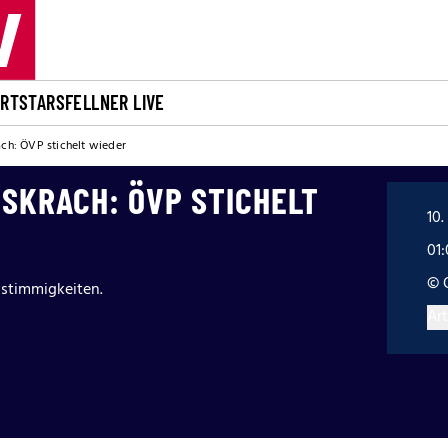
ORT
STARS
FELLNER LIVE
ach: ÖVP stichelt wieder
SKRACH: ÖVP STICHELT
10.
01
© 
nstimmigkeiten.
Art