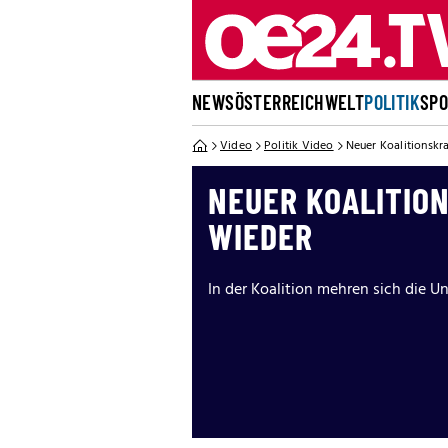
NEWS
ÖSTERREICH
WELT
POLITIK
SP
Video
Politik Video
Neuer Koalitionskr
NEUER KOALITION
WIEDER
In der Koalition mehren sich die U