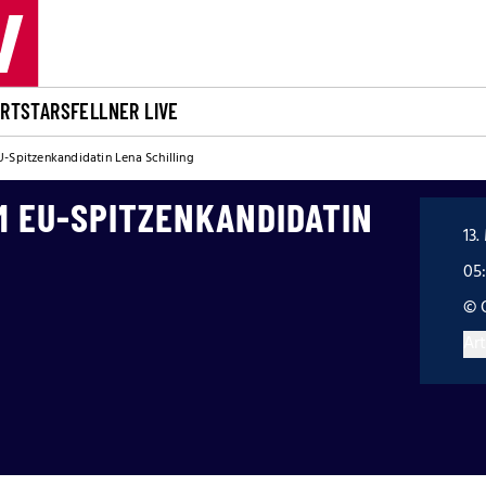
ORT
STARS
FELLNER LIVE
-Spitzenkandidatin Lena Schilling
M EU-SPITZENKANDIDATIN
13.
05
© 
Art