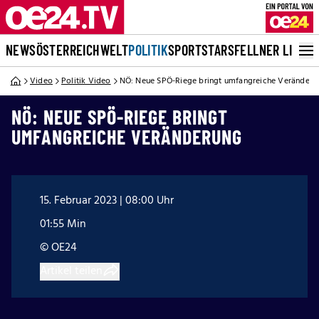
NEWS
ÖSTERREICH
WELT
POLITIK
SPORT
STARS
FELLNER LIVE
Video
Politik Video
NÖ: Neue SPÖ-Riege bringt umfangreiche Veränderu
NÖ: NEUE SPÖ-RIEGE BRINGT
UMFANGREICHE VERÄNDERUNG
15. Februar 2023 | 08:00 Uhr
01:55 Min
© OE24
Artikel teilen