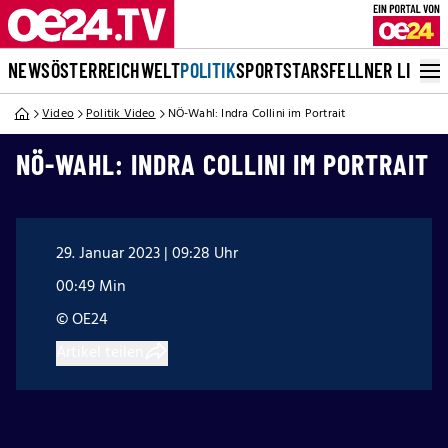
NEWS
ÖSTERREICH
WELT
POLITIK
SPORT
STARS
FELLNER LIVE
Video
Politik Video
NÖ-Wahl: Indra Collini im Portrait
NÖ-WAHL: INDRA COLLINI IM PORTRAIT
29. Januar 2023 | 09:28 Uhr
00:49 Min
© OE24
Artikel teilen