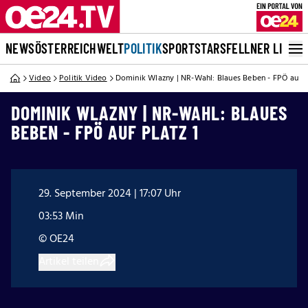
NEWS
ÖSTERREICH
WELT
POLITIK
SPORT
STARS
FELLNER LIVE
Video
Politik Video
Dominik Wlazny | NR-Wahl: Blaues Beben - FPÖ auf Pl
DOMINIK WLAZNY | NR-WAHL: BLAUES
BEBEN - FPÖ AUF PLATZ 1
29. September 2024 | 17:07 Uhr
03:53 Min
© OE24
Artikel teilen