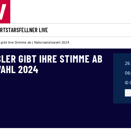
ORT
STARS
FELLNER LIVE
gibt ihre Stimme ab | Nationalratswahl 2024
ER GIBT IHRE STIMME AB
29.
WAHL 2024
06
© 
Art