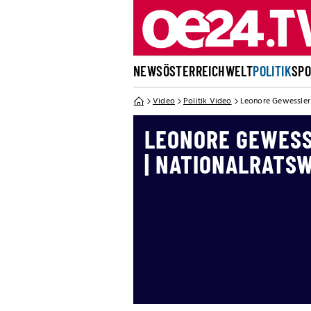
NEWS
ÖSTERREICH
WELT
POLITIK
SP
Video
Politik Video
Leonore Gewessler 
LEONORE GEWESSL
| NATIONALRATS