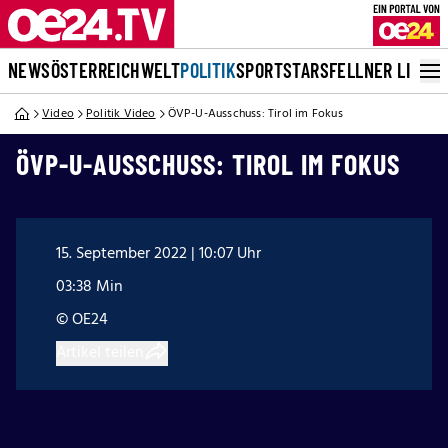
NEWS
ÖSTERREICH
WELT
POLITIK
SPORT
STARS
FELLNER LIVE
Video
Politik Video
ÖVP-U-Ausschuss: Tirol im Fokus
ÖVP-U-AUSSCHUSS: TIROL IM FOKUS
15. September 2022 | 10:07 Uhr
03:38 Min
© OE24
Artikel teilen