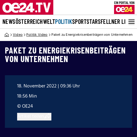
NEWS
ÖSTERREICH
WELT
POLITIK
SPORT
STARS
FELLNER LIVE
Video
Politik Video
Paket zu Energiekrisenbeiträgen von Unternehmen
PAKET ZU ENERGIEKRISENBEITRÄGEN
VON UNTERNEHMEN
18. November 2022 | 09:36 Uhr
18:56 Min
© OE24
Artikel teilen