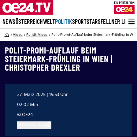
NEWS
ÖSTERREICH
WELT
POLITIK
SPORT
STARS
FELLNER LIVE
Video
Politik Video
Polit-Promi-Auflauf beim Steiermark-Frühling in Wien
POLIT-PROMI-AUFLAUF BEIM
STEIERMARK-FRÜHLING IN WIEN |
CHRISTOPHER DREXLER
27. März 2025 | 15:53 Uhr
02:02 Min
© OE24
Artikel teilen