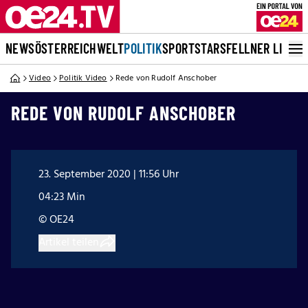
NEWS
ÖSTERREICH
WELT
POLITIK
SPORT
STARS
FELLNER LIVE
Video
Politik Video
Rede von Rudolf Anschober
REDE VON RUDOLF ANSCHOBER
23. September 2020 | 11:56 Uhr
04:23 Min
© OE24
Artikel teilen