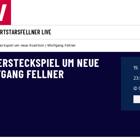
ORT
STARS
FELLNER LIVE
eckspiel um neue Koalition | Wolfgang Fellner
ERSTECKSPIEL UM NEUE
19.
FGANG FELLNER
23
© 
Art