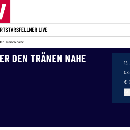
ORT
STARS
FELLNER LIVE
den Tränen nahe
ER DEN TRÄNEN NAHE
13.
03
© 
Art