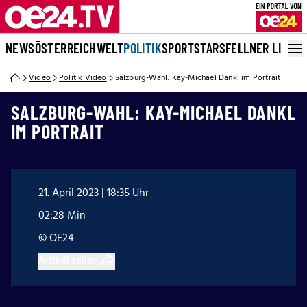
NEWS
ÖSTERREICH
WELT
POLITIK
SPORT
STARS
FELLNER LIVE
Video
Politik Video
Salzburg-Wahl: Kay-Michael Dankl im Portrait
SALZBURG-WAHL: KAY-MICHAEL DANKL
IM PORTRAIT
21. April 2023 | 18:35 Uhr
02:28 Min
© OE24
Artikel teilen