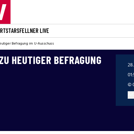
ORT
STARS
FELLNER LIVE
heutiger Befragung im U-Ausschuss
 ZU HEUTIGER BEFRAGUNG
28.
01:
© 
Art