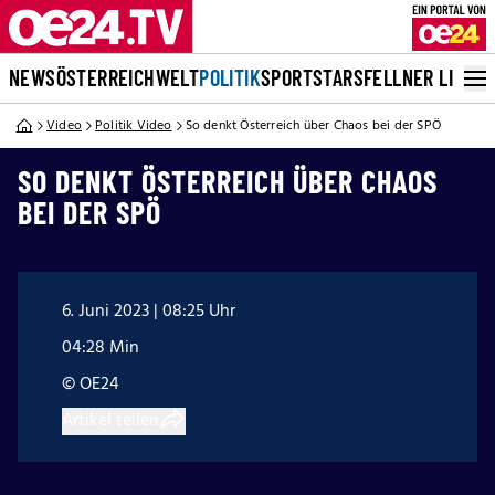
NEWS
ÖSTERREICH
WELT
POLITIK
SPORT
STARS
FELLNER LIVE
Video
Politik Video
So denkt Österreich über Chaos bei der SPÖ
SO DENKT ÖSTERREICH ÜBER CHAOS
BEI DER SPÖ
6. Juni 2023 | 08:25 Uhr
04:28 Min
© OE24
Artikel teilen