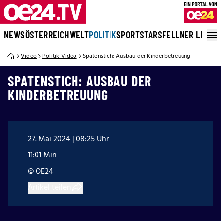
NEWS
ÖSTERREICH
WELT
POLITIK
SPORT
STARS
FELLNER LIVE
Video
Politik Video
Spatenstich: Ausbau der Kinderbetreuung
SPATENSTICH: AUSBAU DER
KINDERBETREUUNG
27. Mai 2024 | 08:25 Uhr
11:01 Min
© OE24
Artikel teilen