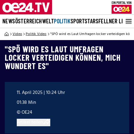
NEWS
ÖSTERREICH
WELT
POLITIK
SPORT
STARS
FELLNER LIVE
Video
Politik Video
"SPÖ wird es Laut Umfragen locker verteidigen könn
"SPÖ WIRD ES LAUT UMFRAGEN
LOCKER VERTEIDIGEN KÖNNEN, MICH
WUNDERT ES"
11. April 2025 | 10:24 Uhr
01:38 Min
© OE24
Artikel teilen