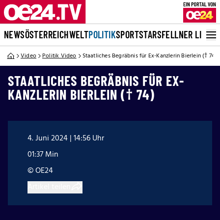
NEWS
ÖSTERREICH
WELT
POLITIK
SPORT
STARS
FELLNER LIVE
Video
Politik Video
Staatliches Begräbnis für Ex-Kanzlerin Bierlein († 74)
STAATLICHES BEGRÄBNIS FÜR EX-
KANZLERIN BIERLEIN († 74)
4. Juni 2024 | 14:56 Uhr
01:37 Min
© OE24
Artikel teilen