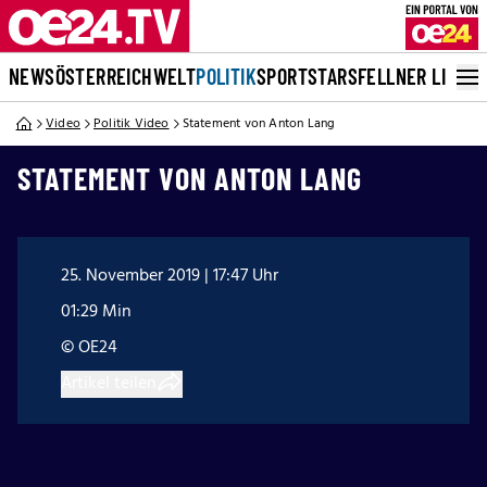
NEWS
ÖSTERREICH
WELT
POLITIK
SPORT
STARS
FELLNER LIVE
Video
Politik Video
Statement von Anton Lang
STATEMENT VON ANTON LANG
25. November 2019 | 17:47 Uhr
01:29 Min
© OE24
Artikel teilen