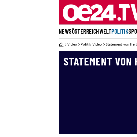
NEWS
ÖSTERREICH
WELT
POLITIK
SP
Video
Politik Video
Statement von Herb
STATEMENT VON 