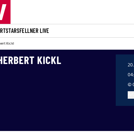
ORT
STARS
FELLNER LIVE
ert Kickl
HERBERT KICKL
20
04
© 
Art