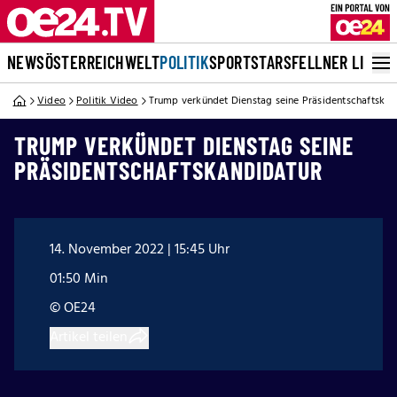
NEWS
ÖSTERREICH
WELT
POLITIK
SPORT
STARS
FELLNER LIVE
Video
Politik Video
Trump verkündet Dienstag seine Präsidentschaftskan
TRUMP VERKÜNDET DIENSTAG SEINE
PRÄSIDENTSCHAFTSKANDIDATUR
14. November 2022 | 15:45 Uhr
01:50 Min
© OE24
Artikel teilen