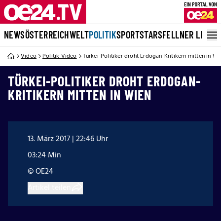
NEWS
ÖSTERREICH
WELT
POLITIK
SPORT
STARS
FELLNER LIVE
Video
Politik Video
Türkei-Politiker droht Erdogan-Kritikern mitten in Wi
TÜRKEI-POLITIKER DROHT ERDOGAN-
KRITIKERN MITTEN IN WIEN
13. März 2017 | 22:46 Uhr
03:24 Min
© OE24
Artikel teilen