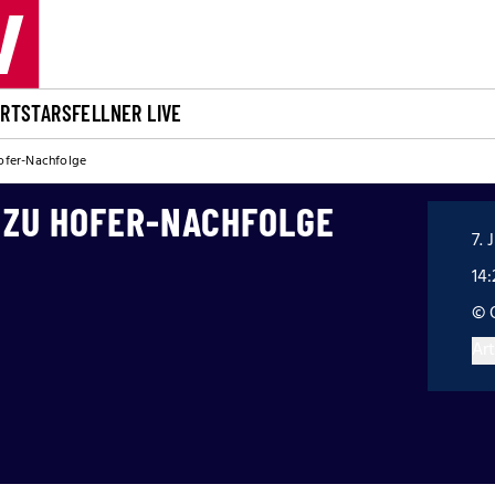
ORT
STARS
FELLNER LIVE
Hofer-Nachfolge
 ZU HOFER-NACHFOLGE
7. 
14
© 
Art