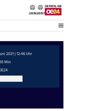
LOGIN
LOGOUT
Juni 2021 | 12:46 Uhr
:26 Min
OE24
ikel teilen