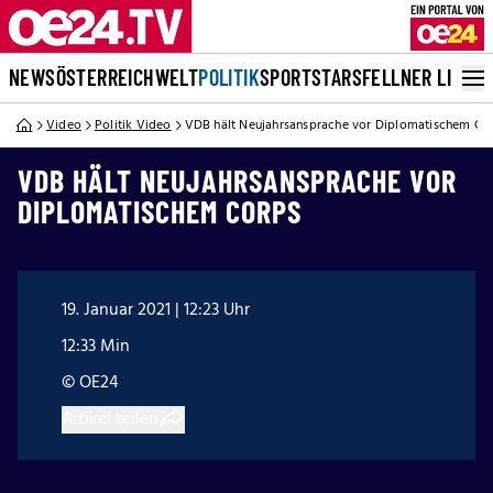
NEWS
ÖSTERREICH
WELT
POLITIK
SPORT
STARS
FELLNER LIVE
Video
Politik Video
VDB hält Neujahrsansprache vor Diplomatischem Co
VDB HÄLT NEUJAHRSANSPRACHE VOR
DIPLOMATISCHEM CORPS
19. Januar 2021 | 12:23 Uhr
12:33 Min
© OE24
Artikel teilen