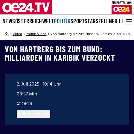
NEWS
ÖSTERREICH
WELT
POLITIK
SPORT
STARS
FELLNER LIVE
Video
Politik Video
Von Hartberg bis zum Bund: Milliarden in Karibik ve
VON HARTBERG BIS ZUM BUND:
MILLIARDEN IN KARIBIK VERZOCKT
2. Juli 2025 | 10:14 Uhr
08:57 Min
© OE24
Artikel teilen