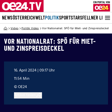
NEWS
ÖSTERREICH
WELT
POLITIK
SPORT
STARS
FELLNER LIVE
Video
Politik Video
Vor Nationalrat: SPÖ für Miet- und Zinspreisdeckel
VOR NATIONALRAT: SPÖ FÜR MIET-
UND ZINSPREISDECKEL
16. April 2024 | 09:17 Uhr
11:54 Min
© OE24
Artikel teilen