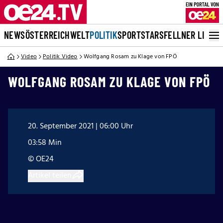
NEWS
ÖSTERREICH
WELT
POLITIK
SPORT
STARS
FELLNER LIVE
Video
Politik Video
Wolfgang Rosam zu Klage von FPÖ
WOLFGANG ROSAM ZU KLAGE VON FPÖ
20. September 2021 | 06:00 Uhr
03:58 Min
© OE24
Artikel teilen