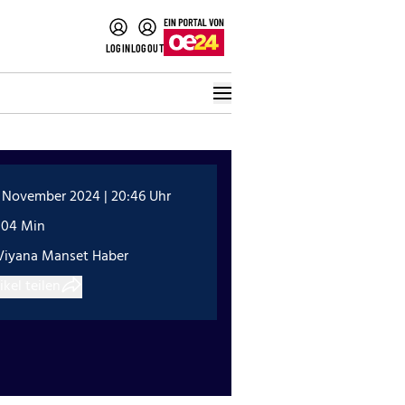
LOGIN
LOGOUT
. November 2024 | 20:46 Uhr
:04 Min
Viyana Manset Haber
ikel teilen