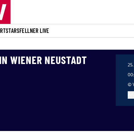
ORT
STARS
FELLNER LIVE
 IN WIENER NEUSTADT
25
00
© 
Art