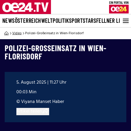
NEWS
ÖSTERREICH
WELT
POLITIK
SPORT
STARS
FELLNER LIVE
Video
Polizei-Großeinsatz in Wien-Florisdorf
POLIZEI-GROSSEINSATZ IN WIEN-F
LORISDORF
5. August 2025 | 11:27 Uhr
00:03 Min
© Viyana Manset Haber
Artikel teilen