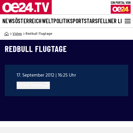
NEWS
ÖSTERREICH
WELT
POLITIK
SPORT
STARS
FELLNER LIVE
Video
Redbull Flugtage
REDBULL FLUGTAGE
17. September 2012 | 16:25 Uhr
Artikel teilen