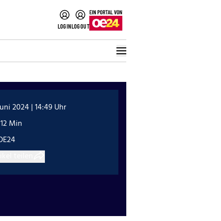
LOGIN
LOGOUT
Juni 2024 | 14:49 Uhr
:12 Min
OE24
ikel teilen