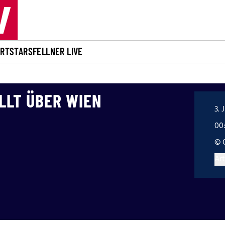
ORT
STARS
FELLNER LIVE
LLT ÜBER WIEN
3. 
00
© 
Art