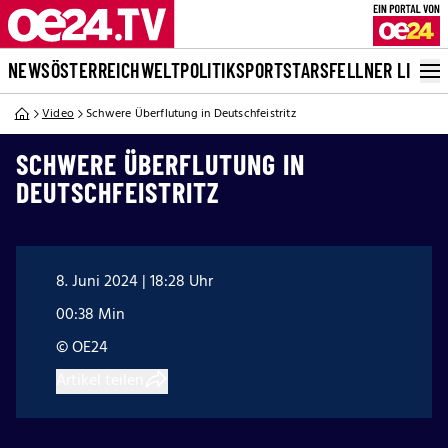
NEWS
ÖSTERREICH
WELT
POLITIK
SPORT
STARS
FELLNER LIVE
Video
Schwere Überflutung in Deutschfeistritz
SCHWERE ÜBERFLUTUNG IN
DEUTSCHFEISTRITZ
8. Juni 2024 | 18:28 Uhr
00:38 Min
© OE24
Artikel teilen