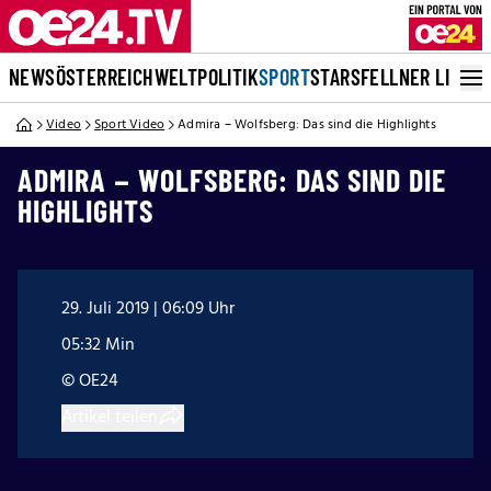
NEWS
ÖSTERREICH
WELT
POLITIK
SPORT
STARS
FELLNER LIVE
Video
Sport Video
Admira – Wolfsberg: Das sind die Highlights
ADMIRA – WOLFSBERG: DAS SIND DIE
HIGHLIGHTS
29. Juli 2019 | 06:09 Uhr
05:32 Min
© OE24
Artikel teilen