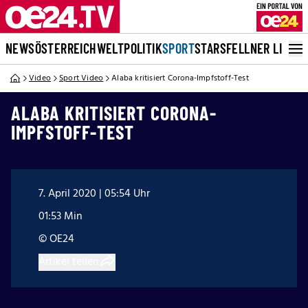
NEWS
ÖSTERREICH
WELT
POLITIK
SPORT
STARS
FELLNER LIVE
Video
Sport Video
Alaba kritisiert Corona-Impfstoff-Test
ALABA KRITISIERT CORONA-
IMPFSTOFF-TEST
7. April 2020 | 05:54 Uhr
01:53 Min
© OE24
Artikel teilen