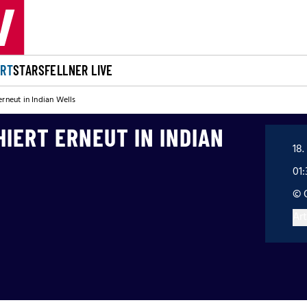
ORT
STARS
FELLNER LIVE
erneut in Indian Wells
IERT ERNEUT IN INDIAN
18.
01
© 
Art