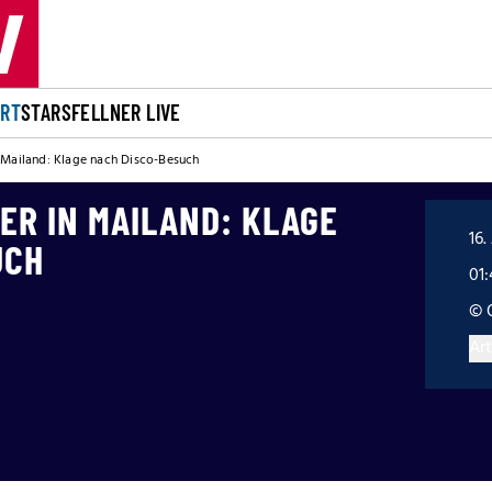
ORT
STARS
FELLNER LIVE
 Mailand: Klage nach Disco-Besuch
ER IN MAILAND: KLAGE
16.
UCH
01
© 
Art