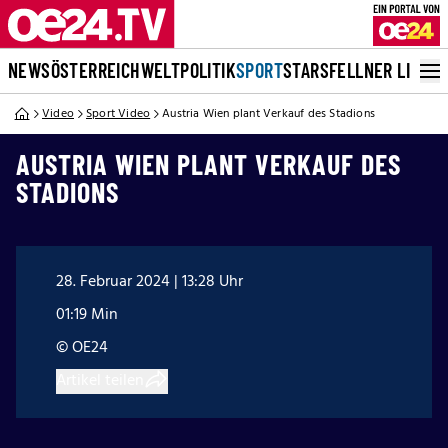
NEWS
ÖSTERREICH
WELT
POLITIK
SPORT
STARS
FELLNER LIVE
Video
Sport Video
Austria Wien plant Verkauf des Stadions
AUSTRIA WIEN PLANT VERKAUF DES
STADIONS
28. Februar 2024 | 13:28 Uhr
01:19 Min
© OE24
Artikel teilen