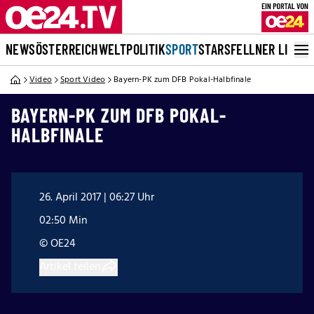
NEWS
ÖSTERREICH
WELT
POLITIK
SPORT
STARS
FELLNER LIVE
Video
Sport Video
Bayern-PK zum DFB Pokal-Halbfinale
BAYERN-PK ZUM DFB POKAL-
HALBFINALE
26. April 2017 | 06:27 Uhr
02:50 Min
© OE24
Artikel teilen