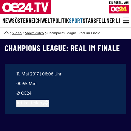
NEWS
ÖSTERREICH
WELT
POLITIK
SPORT
STARS
FELLNER LIVE
Video
Sport Video
Champions League: Real im Finale
CHAMPIONS LEAGUE: REAL IM FINALE
11. Mai 2017 | 06:06 Uhr
00:55 Min
© OE24
Artikel teilen