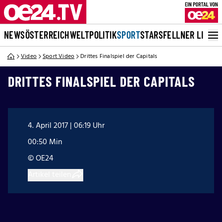
NEWS
ÖSTERREICH
WELT
POLITIK
SPORT
STARS
FELLNER LIVE
Video
Sport Video
Drittes Finalspiel der Capitals
DRITTES FINALSPIEL DER CAPITALS
4. April 2017 | 06:19 Uhr
00:50 Min
© OE24
Artikel teilen