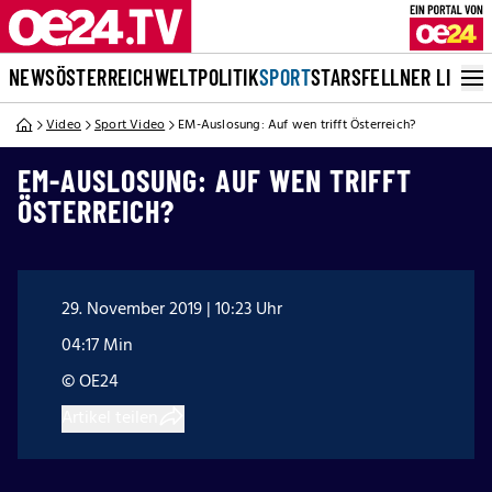
NEWS
ÖSTERREICH
WELT
POLITIK
SPORT
STARS
FELLNER LIVE
Video
Sport Video
EM-Auslosung: Auf wen trifft Österreich?
EM-AUSLOSUNG: AUF WEN TRIFFT
ÖSTERREICH?
29. November 2019 | 10:23 Uhr
04:17 Min
© OE24
Artikel teilen