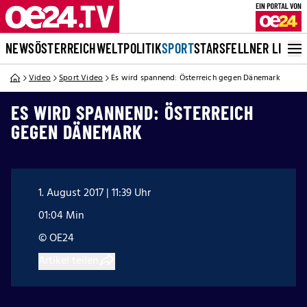
NEWS
ÖSTERREICH
WELT
POLITIK
SPORT
STARS
FELLNER LIVE
Video
Sport Video
Es wird spannend: Österreich gegen Dänemark
ES WIRD SPANNEND: ÖSTERREICH
GEGEN DÄNEMARK
1. August 2017 | 11:39 Uhr
01:04 Min
© OE24
Artikel teilen