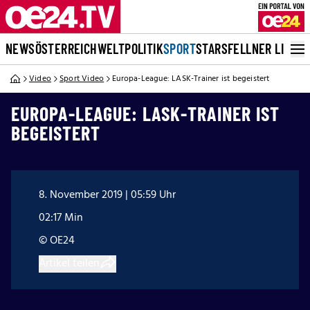
NEWS
ÖSTERREICH
WELT
POLITIK
SPORT
STARS
FELLNER LIVE
Video
Sport Video
Europa-League: LASK-Trainer ist begeistert
EUROPA-LEAGUE: LASK-TRAINER IST
BEGEISTERT
8. November 2019 | 05:59 Uhr
02:17 Min
© OE24
Artikel teilen