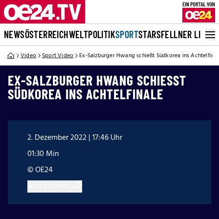
NEWS
ÖSTERREICH
WELT
POLITIK
SPORT
STARS
FELLNER LIVE
Video
Sport Video
Ex-Salzburger Hwang schießt Südkorea ins Achtelfina
EX-SALZBURGER HWANG SCHIESST S
ÜDKOREA INS ACHTELFINALE
2. Dezember 2022 | 17:46 Uhr
01:30 Min
© OE24
Artikel teilen