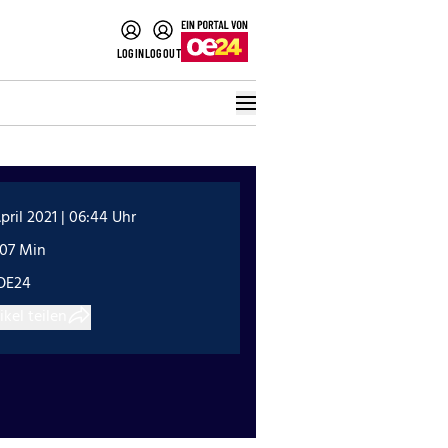
LOGIN
LOGOUT
April 2021 | 06:44 Uhr
:07 Min
OE24
ikel teilen