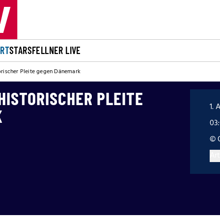
ORT
STARS
FELLNER LIVE
orischer Pleite gegen Dänemark
HISTORISCHER PLEITE
1. 
K
03
© 
Art