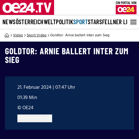
NEWS
ÖSTERREICH
WELT
POLITIK
SPORT
STARS
FELLNER LIVE
Video
Sport Video
Goldtor: Arnie ballert Inter zum Sieg
GOLDTOR: ARNIE BALLERT INTER ZUM
SIEG
21. Februar 2024 | 07:47 Uhr
01:39 Min
© OE24
Artikel teilen