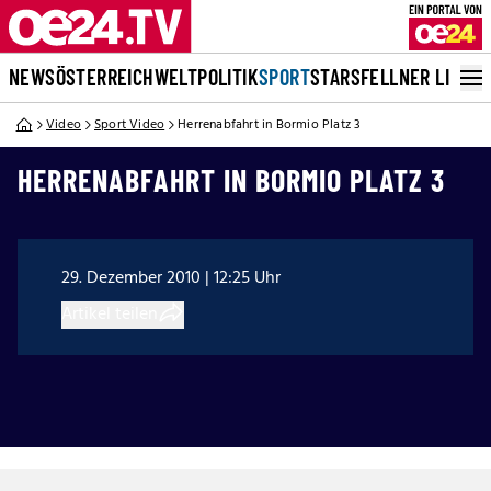
NEWS
ÖSTERREICH
WELT
POLITIK
SPORT
STARS
FELLNER LIVE
Video
Sport Video
Herrenabfahrt in Bormio Platz 3
HERRENABFAHRT IN BORMIO PLATZ 3
29. Dezember 2010 | 12:25 Uhr
Artikel teilen